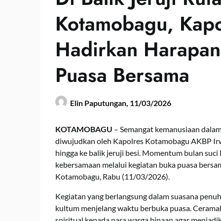
Kotamobagu, Kapo
Hadirkan Harapan
Puasa Bersama
Elin Paputungan,
11/03/2026
KOTAMOBAGU
– Semangat kemanusiaan dalam p
diwujudkan oleh Kapolres Kotamobagu AKBP Irw
hingga ke balik jeruji besi. Momentum bulan su
kebersamaan melalui kegiatan buka puasa bersa
Kotamobagu, Rabu (11/03/2026).
Kegiatan yang berlangsung dalam suasana penu
kultum menjelang waktu berbuka puasa. Cerama
spiritual kepada para warga binaan agar menjad