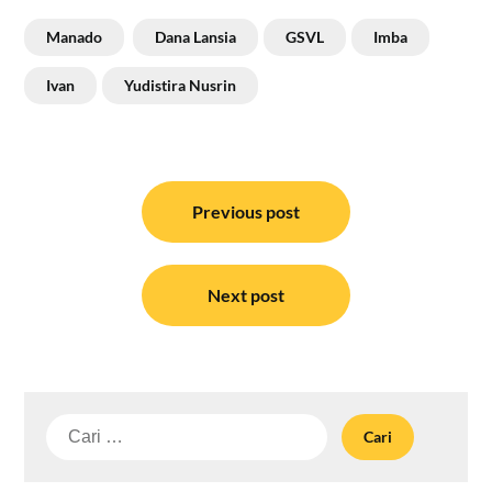
Manado
Dana Lansia
GSVL
Imba
Ivan
Yudistira Nusrin
Navigasi
pos
Previous post
Next post
Cari
untuk: