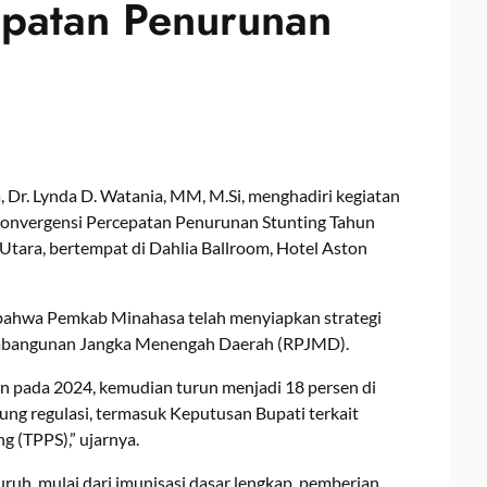
epatan Penurunan
 Dr. Lynda D. Watania, MM, M.Si, menghadiri kegiatan
 Konvergensi Percepatan Penurunan Stunting Tahun
 Utara, bertempat di Dahlia Ballroom, Hotel Aston
bahwa Pemkab Minahasa telah menyiapkan strategi
Pembangunan Jangka Menengah Daerah (RPJMD).
en pada 2024, kemudian turun menjadi 18 persen di
ung regulasi, termasuk Keputusan Bupati terkait
 (TPPS),” ujarnya.
ruh, mulai dari imunisasi dasar lengkap, pemberian